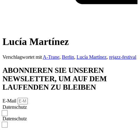
Lucía Martínez
Verschlagwortet mit
A-Trane
,
Berlin
,
Lucía Martínez
,
rejazz-festival
ABONNIEREN SIE UNSEREN
NEWSLETTER, UM AUF DEM
LAUFENDEN ZU BLEIBEN
E-Mail
Datenschutz
Ich bestätige, dass ich die Datenschutzerklärungen gelesen habe und akzeptiere.*
Datenschutz
Ich bin damit einverstanden, dass rejazz-festival meine Daten zu den in der Datenschutzerklärung
genannten Zwecken speichert und verarbeitet. Ich habe jederzeit die Möglichkeit, die Speicherung und
Verarbeitung meiner Daten zu widerrufen.*
*erforderlich