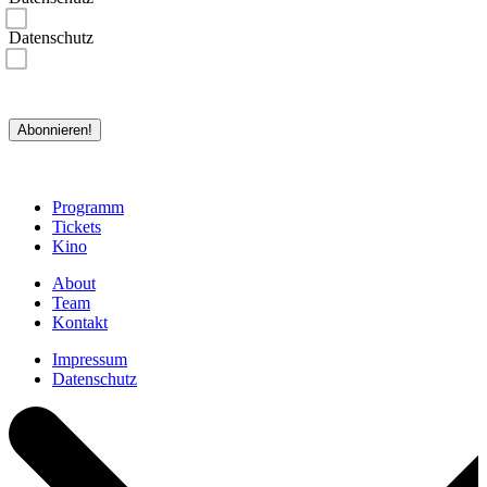
Ich bestätige, dass ich die Datenschutzerklärungen gelesen habe und akzeptiere.*
Datenschutz
Ich bin damit einverstanden, dass rejazz-festival meine Daten zu den in der Datenschutzerklärung
genannten Zwecken speichert und verarbeitet. Ich habe jederzeit die Möglichkeit, die Speicherung und
Verarbeitung meiner Daten zu widerrufen.*
*erforderlich
Abonnieren!
Programm
Tickets
Kino
About
Team
Kontakt
Impressum
Datenschutz