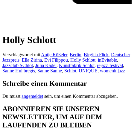
Holly Schlott
Verschlagwortet mit
Antje Rößeler
,
Berlin
,
Birgitta Flick
,
Deutscher
Jazzpreis
,
Ella Zirina
,
Evi Filippou
,
Holly Schlott
,
inEvitable
,
Jazzclub SChlot
,
Julia Kadel
,
Kunstfabrik Schlot
,
rejazz-festival
,
Sanne Huijbregts
,
Sanne Sanne
,
Schlot
,
UNIQUE
,
womeninjazz
Schreibe einen Kommentar
Du musst
angemeldet
sein, um einen Kommentar abzugeben.
ABONNIEREN SIE UNSEREN
NEWSLETTER, UM AUF DEM
LAUFENDEN ZU BLEIBEN