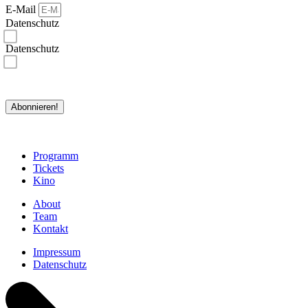
E-Mail
Datenschutz
Ich bestätige, dass ich die Datenschutzerklärungen gelesen habe und akzeptiere.*
Datenschutz
Ich bin damit einverstanden, dass rejazz-festival meine Daten zu den in der Datenschutzerklärung
genannten Zwecken speichert und verarbeitet. Ich habe jederzeit die Möglichkeit, die Speicherung und
Verarbeitung meiner Daten zu widerrufen.*
*erforderlich
Abonnieren!
Programm
Tickets
Kino
About
Team
Kontakt
Impressum
Datenschutz