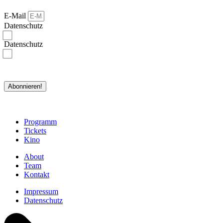
E-Mail
Datenschutz
Ich bestätige, dass ich die Datenschutzerklärungen gelesen habe und akzeptiere.*
Datenschutz
Ich bin damit einverstanden, dass rejazz-festival meine Daten zu den in der Datenschutzerklärung
genannten Zwecken speichert und verarbeitet. Ich habe jederzeit die Möglichkeit, die Speicherung und
Verarbeitung meiner Daten zu widerrufen.*
*erforderlich
Abonnieren!
Programm
Tickets
Kino
About
Team
Kontakt
Impressum
Datenschutz