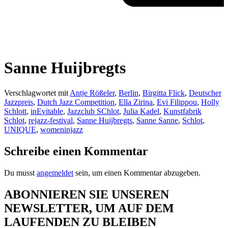
Sanne Huijbregts
Verschlagwortet mit
Antje Rößeler
,
Berlin
,
Birgitta Flick
,
Deutscher
Jazzpreis
,
Dutch Jazz Competition
,
Ella Zirina
,
Evi Filippou
,
Holly
Schlott
,
inEvitable
,
Jazzclub SChlot
,
Julia Kadel
,
Kunstfabrik
Schlot
,
rejazz-festival
,
Sanne Huijbregts
,
Sanne Sanne
,
Schlot
,
UNIQUE
,
womeninjazz
Schreibe einen Kommentar
Du musst
angemeldet
sein, um einen Kommentar abzugeben.
ABONNIEREN SIE UNSEREN
NEWSLETTER, UM AUF DEM
LAUFENDEN ZU BLEIBEN