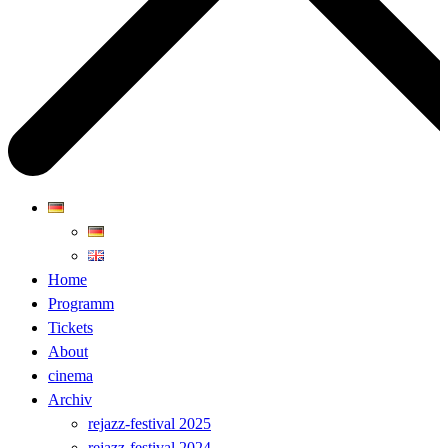
Home
Programm
Tickets
About
cinema
Archiv
rejazz-festival 2025
rejazz-festival 2024