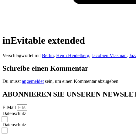
inEvitable extended
Verschlagwortet mit
Berlin
,
Heidi Heidelberg
,
Jacobien Vlasman
,
Jaz
Schreibe einen Kommentar
Du musst
angemeldet
sein, um einen Kommentar abzugeben.
ABONNIEREN SIE UNSEREN NEWSLE
E-Mail
Datenschutz
Ich bestätige, dass ich die Datenschutzerklärungen gelesen habe und akzeptiere.*
Datenschutz
Ich bin damit einverstanden, dass rejazz-festival meine Daten zu den in der Datenschutzerklärung gena