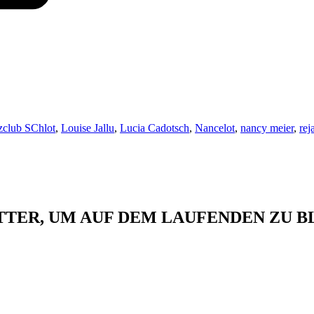
zclub SChlot
,
Louise Jallu
,
Lucia Cadotsch
,
Nancelot
,
nancy meier
,
rej
TTER, UM AUF DEM LAUFENDEN ZU B
nnten Zwecken speichert und verarbeitet. Ich habe jederzeit die Möglichkeit, die Speicherung und Verarbeitung 