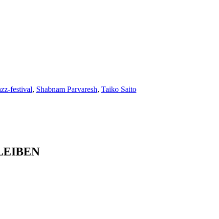
azz-festival
,
Shabnam Parvaresh
,
Taiko Saito
LEIBEN
meiner Daten zu widerrufen.*